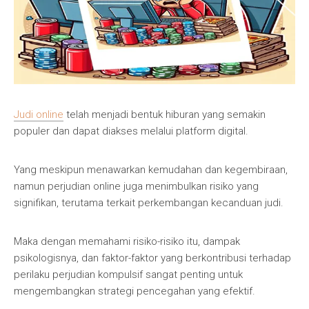
Judi online
telah menjadi bentuk hiburan yang semakin
populer dan dapat diakses melalui platform digital.
Yang meskipun menawarkan kemudahan dan kegembiraan,
namun perjudian online juga menimbulkan risiko yang
signifikan, terutama terkait perkembangan kecanduan judi.
Maka dengan memahami risiko-risiko itu, dampak
psikologisnya, dan faktor-faktor yang berkontribusi terhadap
perilaku perjudian kompulsif sangat penting untuk
mengembangkan strategi pencegahan yang efektif.