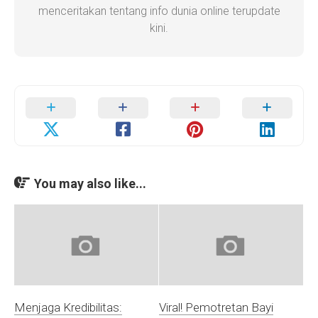
menceritakan tentang info dunia online terupdate
kini.
You may also like...
Menjaga Kredibilitas:
Viral! Pemotretan Bayi