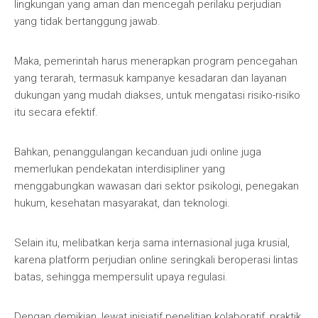
lingkungan yang aman dan mencegah perilaku perjudian
yang tidak bertanggung jawab.
Maka, pemerintah harus menerapkan program pencegahan
yang terarah, termasuk kampanye kesadaran dan layanan
dukungan yang mudah diakses, untuk mengatasi risiko-risiko
itu secara efektif.
Bahkan, penanggulangan kecanduan judi online juga
memerlukan pendekatan interdisipliner yang
menggabungkan wawasan dari sektor psikologi, penegakan
hukum, kesehatan masyarakat, dan teknologi.
Selain itu, melibatkan kerja sama internasional juga krusial,
karena platform perjudian online seringkali beroperasi lintas
batas, sehingga mempersulit upaya regulasi.
Dengan demikian, lewat inisiatif penelitian kolaboratif, praktik