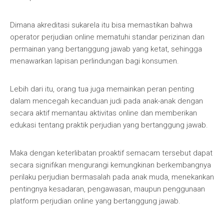
Dimana akreditasi sukarela itu bisa memastikan bahwa
operator perjudian online mematuhi standar perizinan dan
permainan yang bertanggung jawab yang ketat, sehingga
menawarkan lapisan perlindungan bagi konsumen.
Lebih dari itu, orang tua juga memainkan peran penting
dalam mencegah kecanduan judi pada anak-anak dengan
secara aktif memantau aktivitas online dan memberikan
edukasi tentang praktik perjudian yang bertanggung jawab.
Maka dengan keterlibatan proaktif semacam tersebut dapat
secara signifikan mengurangi kemungkinan berkembangnya
perilaku perjudian bermasalah pada anak muda, menekankan
pentingnya kesadaran, pengawasan, maupun penggunaan
platform perjudian online yang bertanggung jawab.