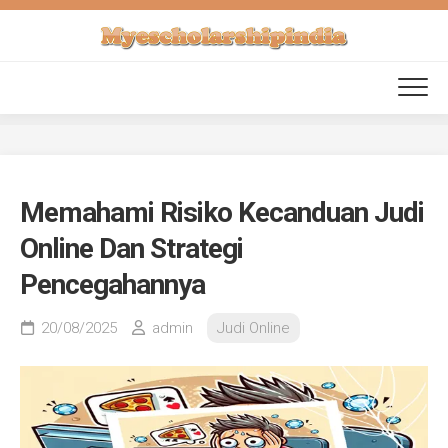
Skip
to
content
Memahami Risiko Kecanduan Judi
Online Dan Strategi
Pencegahannya
20/08/2025
admin
Judi Online