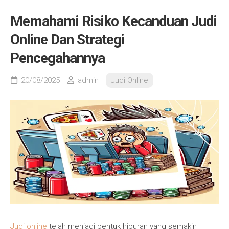
Memahami Risiko Kecanduan Judi
Online Dan Strategi
Pencegahannya
20/08/2025
admin
Judi Online
Judi online
telah menjadi bentuk hiburan yang semakin