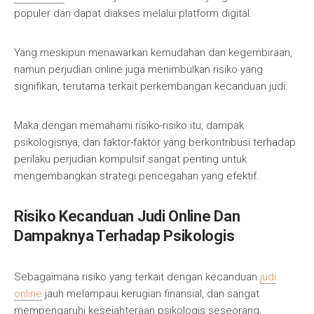
populer dan dapat diakses melalui platform digital.
Yang meskipun menawarkan kemudahan dan kegembiraan,
namun perjudian online juga menimbulkan risiko yang
signifikan, terutama terkait perkembangan kecanduan judi.
Maka dengan memahami risiko-risiko itu, dampak
psikologisnya, dan faktor-faktor yang berkontribusi terhadap
perilaku perjudian kompulsif sangat penting untuk
mengembangkan strategi pencegahan yang efektif.
Risiko Kecanduan Judi Online Dan
Dampaknya Terhadap Psikologis
Sebagaimana risiko yang terkait dengan kecanduan
judi
online
jauh melampaui kerugian finansial, dan sangat
mempengaruhi kesejahteraan psikologis seseorang.