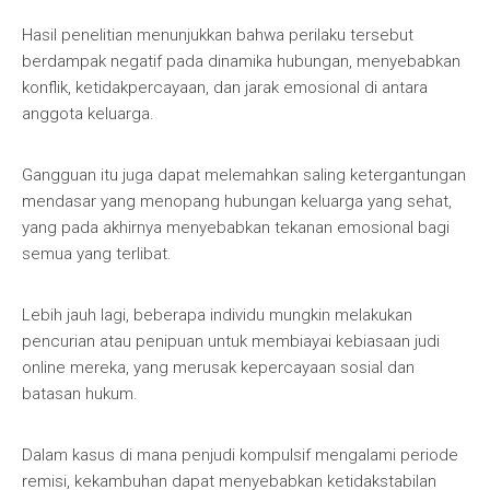
Hasil penelitian menunjukkan bahwa perilaku tersebut
berdampak negatif pada dinamika hubungan, menyebabkan
konflik, ketidakpercayaan, dan jarak emosional di antara
anggota keluarga.
Gangguan itu juga dapat melemahkan saling ketergantungan
mendasar yang menopang hubungan keluarga yang sehat,
yang pada akhirnya menyebabkan tekanan emosional bagi
semua yang terlibat.
Lebih jauh lagi, beberapa individu mungkin melakukan
pencurian atau penipuan untuk membiayai kebiasaan judi
online mereka, yang merusak kepercayaan sosial dan
batasan hukum.
Dalam kasus di mana penjudi kompulsif mengalami periode
remisi, kekambuhan dapat menyebabkan ketidakstabilan