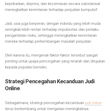
kepribadian, depresi, dan kecemasan secara substansial
meningkatkan kerentanan terhadap perjudian kompulsif.
Jadi, usia juga berperan, dengan individu yang lebih muda
seringkali lebih rentan terhadap impulsivitas dan perilaku
pengambilan risiko, sehingga meningkatkan kerentanan
mereka terhadap perkembangan masalah perjudian.
Oleh karena itu, mengenali faktor-faktor tersebut sangat
penting untuk upaya pencegahan yang terarah dan ditujukan
kepada populasi berisiko.
Strategi Pencegahan Kecanduan Judi
Online
Sebagaimana, strategi pencegahan kecanduan
judi online
terus berkembang untuk mengatasi meningkatnya