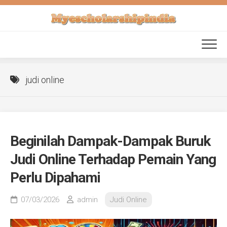
Skip
to
content
judi online
Beginilah Dampak-Dampak Buruk
Judi Online Terhadap Pemain Yang
Perlu Dipahami
07/03/2026
admin
Judi Online