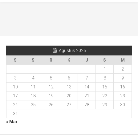
Agustus 2026
S
S
R
K
J
S
M
1
2
3
4
5
6
7
8
9
10
11
12
13
14
15
16
17
18
19
20
21
22
23
24
25
26
27
28
29
30
31
« Mar