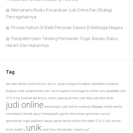
Memahami Risiko Kecanduan Judi Online Dan Strategi
Pencegahannya
Proses Hukum Di Balik Perizinan Casino Di Berbagai Negara
Perspektif Islam Tentang Permainan Togel: Alasan Status
Haram Dan Hukumnya
Tag
bar
bayi
berita online
bisnis
bisnis yang menguntungkan
blackberry
budaya
budaya unik
carpetcareoc.com
casino
game online
game online seru
grabbbb.com
GTA 6
hp android
ide bisnis
islam
jepang
jerman
judi bola
judi bola oline
judi online
kecanduan judi online
makeup
Mbappe
media berita
membakar lemak perut
menjelajahi game
minuman
perizinan casino
permainan togel
platform berita
portal berita online
Pre-order GTA 6
slot online
unik
tesla model y
viral
Xavi Hernandez
xiaomi yu7