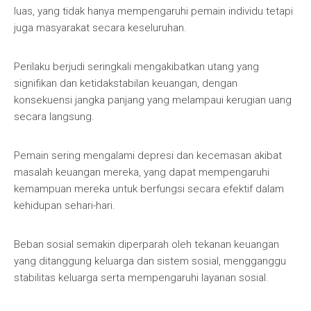
luas, yang tidak hanya mempengaruhi pemain individu tetapi
juga masyarakat secara keseluruhan.
Perilaku berjudi seringkali mengakibatkan utang yang
signifikan dan ketidakstabilan keuangan, dengan
konsekuensi jangka panjang yang melampaui kerugian uang
secara langsung.
Pemain sering mengalami depresi dan kecemasan akibat
masalah keuangan mereka, yang dapat mempengaruhi
kemampuan mereka untuk berfungsi secara efektif dalam
kehidupan sehari-hari.
Beban sosial semakin diperparah oleh tekanan keuangan
yang ditanggung keluarga dan sistem sosial, mengganggu
stabilitas keluarga serta mempengaruhi layanan sosial.